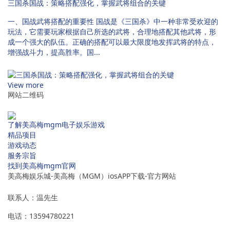
三国杀国战：策略搭配强化，掌握武将组合的关键
一、国战武将搭配的重要性 国战是《三国杀》中一种非常受欢迎的
玩法，它需要玩家根据自己所选的武将，合理地搭配其他武将，形
成一个强大的队伍。正确的搭配可以最大限度地发挥武将的特点，
增强战斗力，提高胜率。国...
View more
网站二维码
了解美高梅mgm电子娱乐游戏
精品项目
游戏动态
服务宗旨
找到美高梅mgm官网
美高梅娱乐城-美高梅（MGM）iosAPP下载-官方网站
联系人：温先生
电话：13594780221