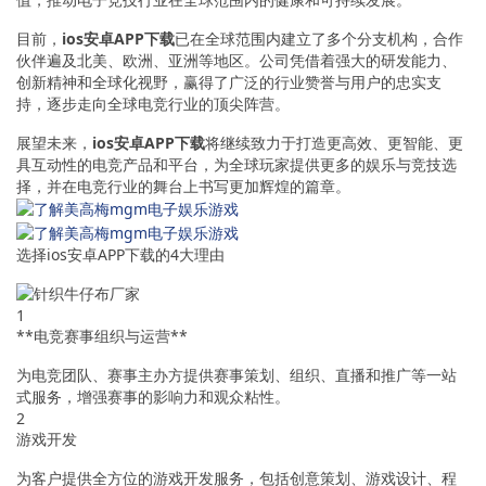
目前，
ios安卓APP下载
已在全球范围内建立了多个分支机构，合作
伙伴遍及北美、欧洲、亚洲等地区。公司凭借着强大的研发能力、
创新精神和全球化视野，赢得了广泛的行业赞誉与用户的忠实支
持，逐步走向全球电竞行业的顶尖阵营。
展望未来，
ios安卓APP下载
将继续致力于打造更高效、更智能、更
具互动性的电竞产品和平台，为全球玩家提供更多的娱乐与竞技选
择，并在电竞行业的舞台上书写更加辉煌的篇章。
选择ios安卓APP下载的4大理由
1
**电竞赛事组织与运营**
为电竞团队、赛事主办方提供赛事策划、组织、直播和推广等一站
式服务，增强赛事的影响力和观众粘性。
2
游戏开发
为客户提供全方位的游戏开发服务，包括创意策划、游戏设计、程