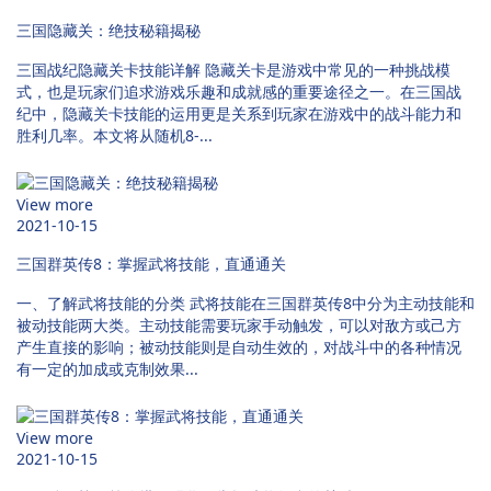
三国隐藏关：绝技秘籍揭秘
三国战纪隐藏关卡技能详解 隐藏关卡是游戏中常见的一种挑战模
式，也是玩家们追求游戏乐趣和成就感的重要途径之一。在三国战
纪中，隐藏关卡技能的运用更是关系到玩家在游戏中的战斗能力和
胜利几率。本文将从随机8-...
View more
2021-10-15
三国群英传8：掌握武将技能，直通通关
一、了解武将技能的分类 武将技能在三国群英传8中分为主动技能和
被动技能两大类。主动技能需要玩家手动触发，可以对敌方或己方
产生直接的影响；被动技能则是自动生效的，对战斗中的各种情况
有一定的加成或克制效果...
View more
2021-10-15